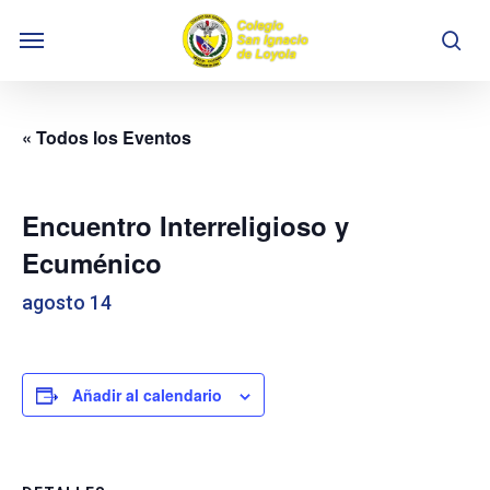
Skip
Menu
to
se
main
content
« Todos los Eventos
Encuentro Interreligioso y
Ecuménico
agosto 14
Añadir al calendario