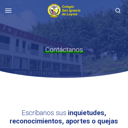
Skip
Menu
to
se
main
content
Contáctanos
Escríbanos sus
inquietudes,
reconocimientos, aportes o quejas