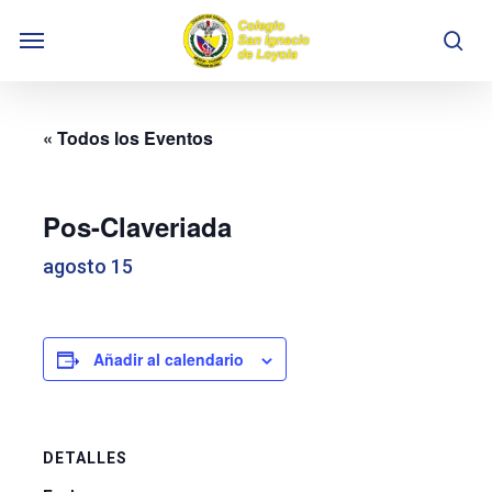
Skip
Menu
to
se
main
content
« Todos los Eventos
Pos-Claveriada
agosto 15
Añadir al calendario
DETALLES