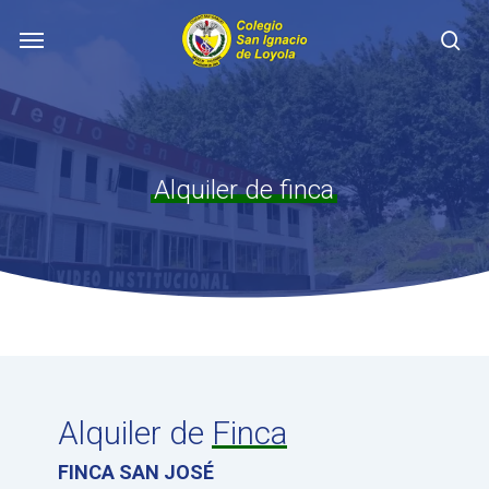
Skip
Menu
to
se
main
content
Alquiler de finca
Alquiler de
Finca
FINCA SAN JOSÉ