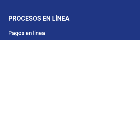
PROCESOS EN LÍNEA
Pagos en línea
Admisiones
Certificados educativos
Matrículas y pensiones
Alquiler de espacios
Trabaja con nosotros
Contáctanos
CONTÁCTANOS
Teléfono: (604) 320 4360