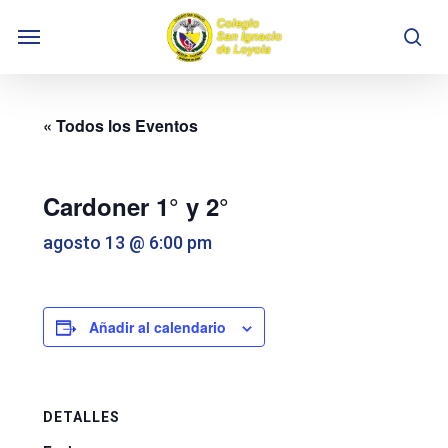
Skip
Menu
to
se
main
content
« Todos los Eventos
Cardoner 1° y 2°
agosto 13 @ 6:00 pm
Añadir al calendario
DETALLES