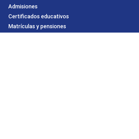
Admisiones
Certificados educativos
Matrículas y pensiones
Alquiler de espacios
Trabaja con nosotros
Contáctanos
CONTÁCTANOS
Teléfono: (604) 320 4360
Dirección: Calle 48 # 68 – 98
Diagonal a la Estación Estadio del Metro.
Medellín – Antioquia – Colombia