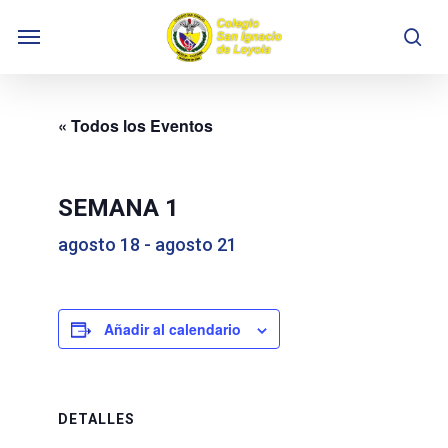
Skip
Menu
to
se
main
content
« Todos los Eventos
SEMANA 1
agosto 18
-
agosto 21
Añadir al calendario
DETALLES