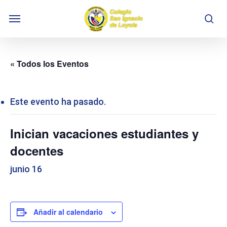
Skip
Menu
to
se
main
content
« Todos los Eventos
Este evento ha pasado.
Inician vacaciones estudiantes y
docentes
junio 16
Añadir al calendario