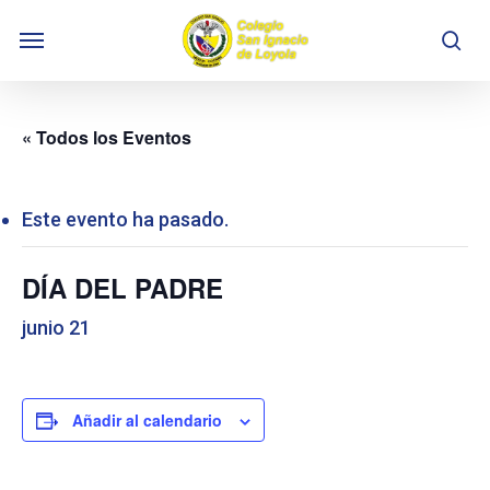
Skip
Menu
to
se
main
content
« Todos los Eventos
Este evento ha pasado.
DÍA DEL PADRE
junio 21
Añadir al calendario