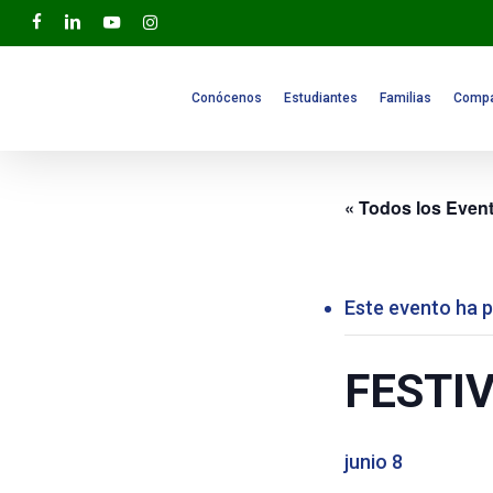
Skip
facebook
linkedin
youtube
instagram
to
main
content
Conócenos
Estudiantes
Familias
Compa
« Todos los Even
Este evento ha 
FESTIV
junio 8