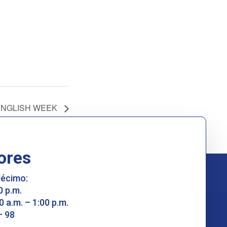
ENGLISH WEEK
ores
décimo:
0 p.m.
0 a.m. – 1:00 p.m.
– 98