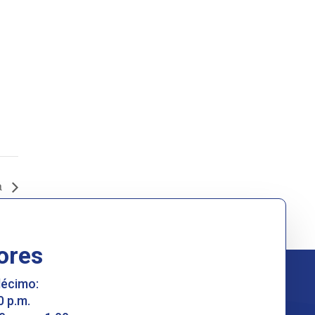
a
ores
décimo:
0 p.m.