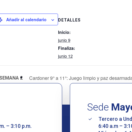
Añadir al calendario
DETALLES
Inicio:
junio 9
Finaliza:
junio 12
Cardoner 9° a 11°: Juego limpio y paz desarmad
SEMANA 2
Sede
May
Tercero a Un
m. – 3:10 p.m.
6:40 a.m – 3:1