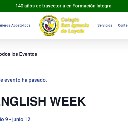
140 años de trayectoria en Formación Integral
ñeros Apostólicos
Servicios
Contá
odos los Eventos
te evento ha pasado.
ENGLISH WEEK
io 9
-
junio 12