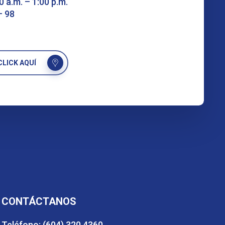
0 a.m. – 1:00 p.m.
– 98
LICK AQUÍ
CONTÁCTANOS
Teléfono: (604) 320 4360