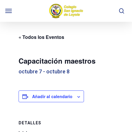
Skip
Menu
to
se
main
content
« Todos los Eventos
Capacitación maestros
octubre 7
-
octubre 8
Añadir al calendario
DETALLES