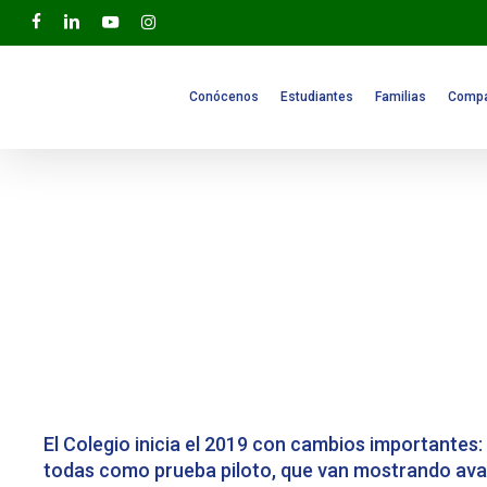
Skip
facebook
linkedin
youtube
instagram
to
main
content
Conócenos
Estudiantes
Familias
Compa
El Colegio inicia el 2019 con cambios importantes:
todas como prueba piloto, que van mostrando ava