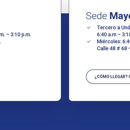
Sede
May
Tercero a Un
m. – 3:10 p.m.
6:40 a.m – 3:1
.
Miércoles: 6:4
Calle 48 # 68 
¿CÓMO LLEGAR? C