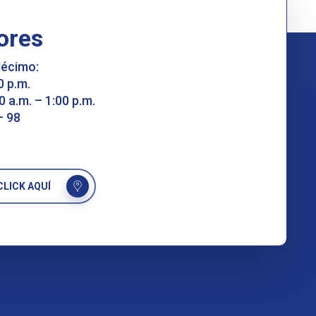
ores
décimo:
0 p.m.
0 a.m. – 1:00 p.m.
– 98
LICK AQUÍ