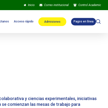
Inicio
Correo institucional
Control Academic
sea
ctanos
Acceso rápido
Pagos en línea
Admisiones
colaborativa y ciencias experimentales, iniciativas
 se comienzan las mesas de trabajo para