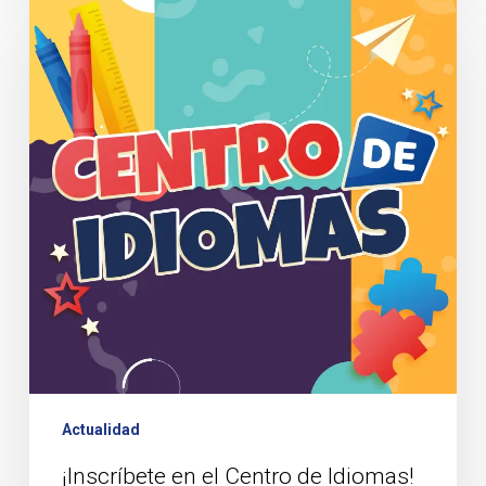
en
el
Centro
de
Idiomas!
Actualidad
¡Inscríbete en el Centro de Idiomas!