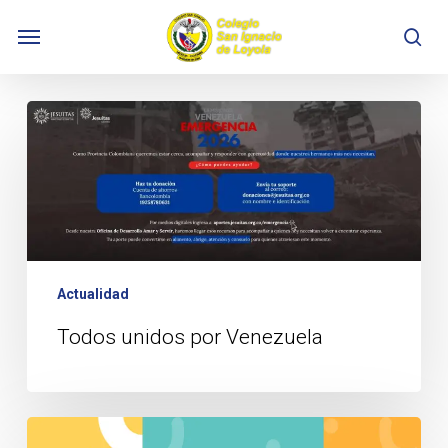
Skip
Menu
to
se
main
content
Todos
unidos
por
Venezuela
Actualidad
Todos unidos por Venezuela
¡Inscríbete