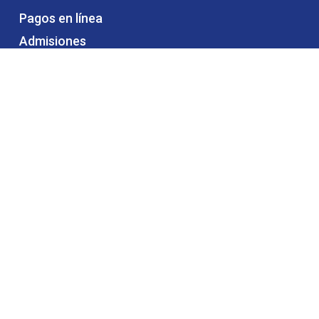
Pagos en línea
Admisiones
Certificados educativos
Matrículas y pensiones
Alquiler de espacios
Trabaja con nosotros
Contáctanos
CONTÁCTANOS
Teléfono: (604) 320 4360
Dirección: Calle 48 # 68 – 98
Diagonal a la Estación Estadio del Metro.