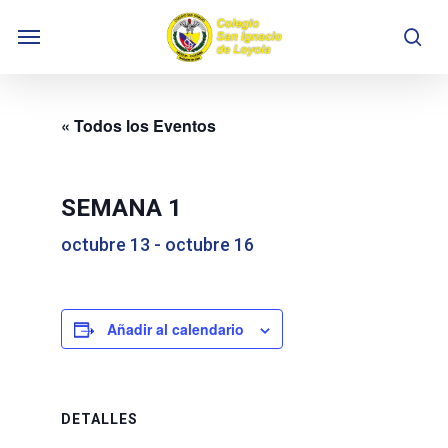
Skip
Menu
to
se
main
content
« Todos los Eventos
SEMANA 1
octubre 13
-
octubre 16
Añadir al calendario
DETALLES