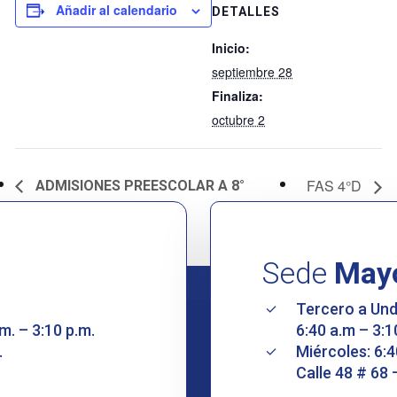
Añadir al calendario
DETALLES
Inicio:
septiembre 28
Finaliza:
octubre 2
FAS 4°D
ADMISIONES PREESCOLAR A 8°
Sede
May
Tercero a Un
m. – 3:10 p.m.
6:40 a.m – 3:1
.
Miércoles: 6:4
Calle 48 # 68 