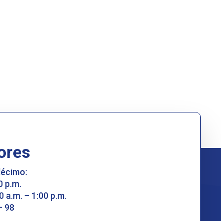
ores
décimo:
0 p.m.
0 a.m. – 1:00 p.m.
– 98