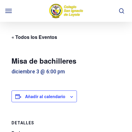
Skip
Menu
to
se
main
content
« Todos los Eventos
Misa de bachilleres
diciembre 3 @ 6:00 pm
Añadir al calendario
DETALLES