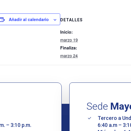
Añadir al calendario
DETALLES
Inicio:
marzo 19
Finaliza:
marzo 24
Sede
May
Tercero a Un
m. – 3:10 p.m.
6:40 a.m – 3:1