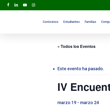
Skip
facebook
linkedin
youtube
instagram
to
main
content
Conócenos
Estudiantes
Familias
Compa
« Todos los Eventos
Este evento ha pasado.
IV Encuent
marzo 19
-
marzo 24