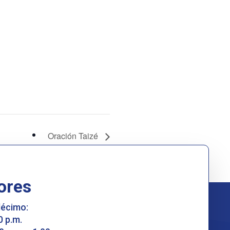
Oración Taizé
ores
décimo:
0 p.m.