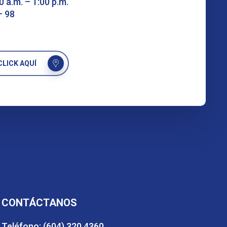
0 a.m. – 1:00 p.m.
– 98
LICK AQUÍ
CONTÁCTANOS
Teléfono: (604) 320 4360