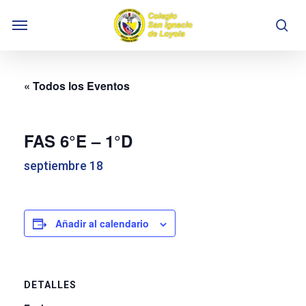
Skip
Menu
to
se
main
content
« Todos los Eventos
FAS 6°E – 1°D
septiembre 18
Añadir al calendario
DETALLES