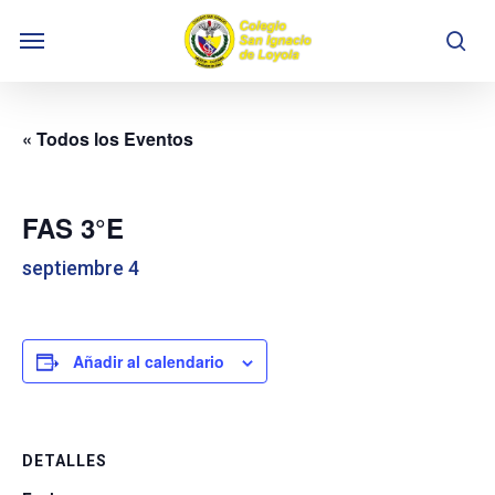
Skip
Menu
to
se
main
content
« Todos los Eventos
FAS 3°E
septiembre 4
Añadir al calendario
DETALLES