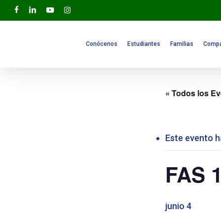
Skip
facebook
linkedin
youtube
instagram
to
main
content
Conócenos
Estudiantes
Familias
Compa
« Todos los E
Este evento h
FAS 
junio 4