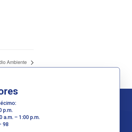
edio Ambiente
ores
décimo:
0 p.m.
0 a.m. – 1:00 p.m.
– 98