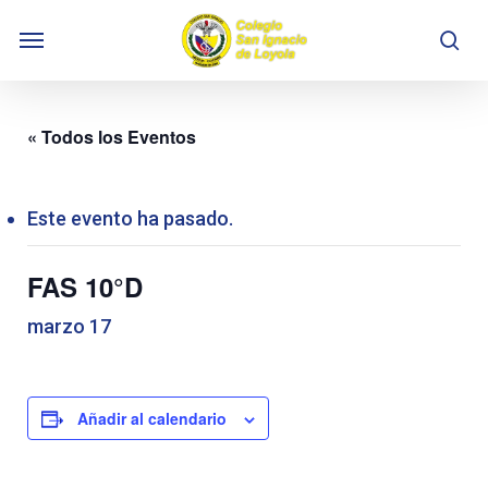
Skip
Menu
to
se
main
content
« Todos los Eventos
Este evento ha pasado.
FAS 10°D
marzo 17
Añadir al calendario