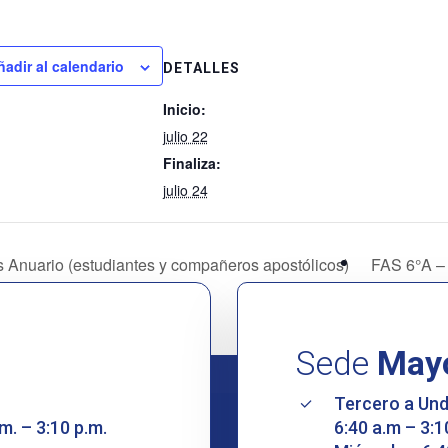
ñadir al calendario
DETALLES
Inicio:
julio 22
Finaliza:
julio 24
 Anuario (estudiantes y compañeros apostólicos)
FAS 6°A –
Sede
May
Tercero a Un
m. – 3:10 p.m.
6:40 a.m – 3:1