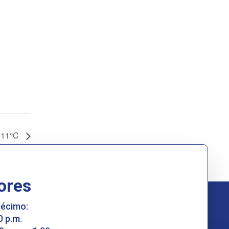
 11°C
ores
décimo:
0 p.m.