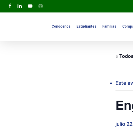
Skip
facebook
linkedin
youtube
instagram
to
main
content
Conócenos
Estudiantes
Familias
Compa
« Todos
Este e
En
julio 22