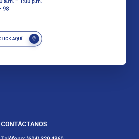
0 a.m. – 1:00 p.m.
– 98
LICK AQUÍ
CONTÁCTANOS
Teléfono: (604) 320 4360