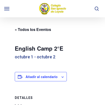
Skip
Menu
to
se
main
content
« Todos los Eventos
English Camp 2°E
octubre 1
-
octubre 2
Añadir al calendario
DETALLES