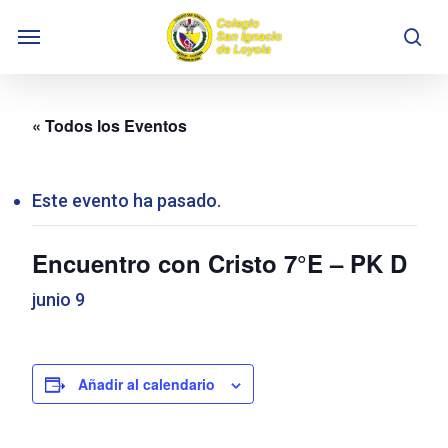
Skip
Menu
to
se
main
content
« Todos los Eventos
Este evento ha pasado.
Encuentro con Cristo 7°E – PK D
junio 9
Añadir al calendario