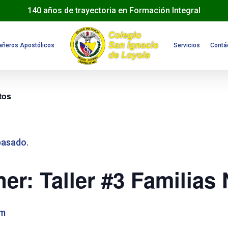
140 años de trayectoria en Formación Integral
ñeros Apostólicos
Servicios
Contá
tos
pasado.
er: Taller #3 Familias
am