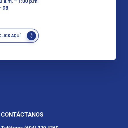
0 a.m. – 1:00 p.m.
– 98
LICK AQUÍ
CONTÁCTANOS
Teléfono: (604) 320 4360