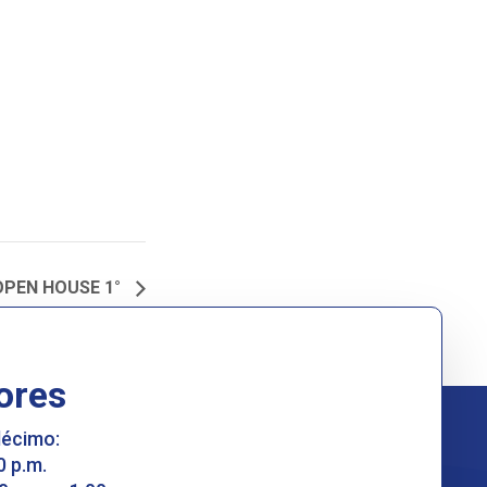
OPEN HOUSE 1°
ores
décimo:
0 p.m.