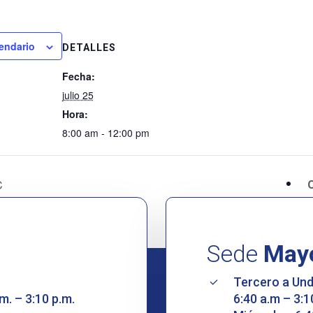
lendario
DETALLES
Fecha:
julio 25
Hora:
8:00 am - 12:00 pm
C
Sede
May
Tercero a Un
m. – 3:10 p.m.
6:40 a.m – 3:1