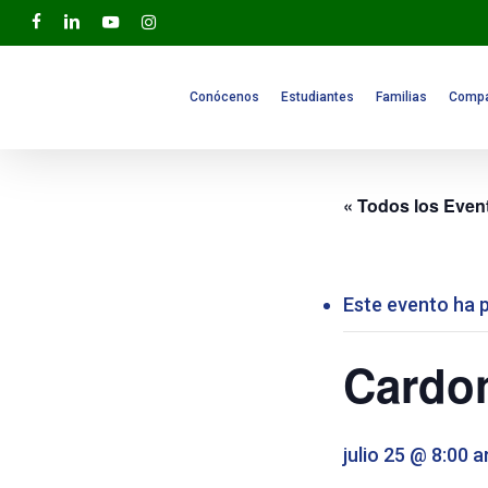
Skip
facebook
linkedin
youtube
instagram
to
main
content
Conócenos
Estudiantes
Familias
Compa
« Todos los Even
Este evento ha 
Cardon
julio 25 @ 8:00 