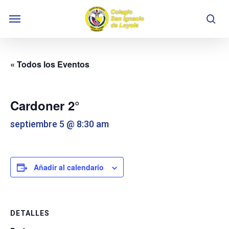
Skip
Menu
to
se
main
content
« Todos los Eventos
Cardoner 2°
septiembre 5 @ 8:30 am
Añadir al calendario
DETALLES