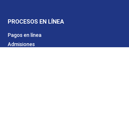
PROCESOS EN LÍNEA
Pagos en línea
Admisiones
Certificados educativos
Matrículas y pensiones
Alquiler de espacios
Trabaja con nosotros
Contáctanos
CONTÁCTANOS