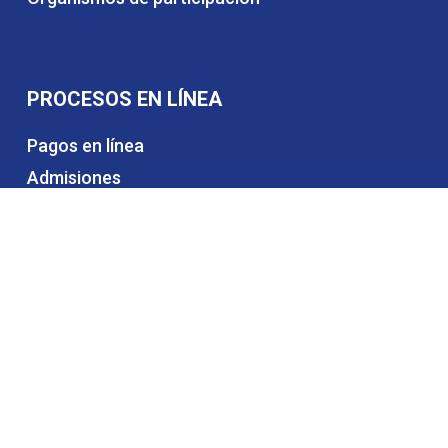
PROCESOS EN LÍNEA
Pagos en línea
Admisiones
Certificados educativos
Matrículas y pensiones
Alquiler de espacios
Trabaja con nosotros
Contáctanos
CONTÁCTANOS