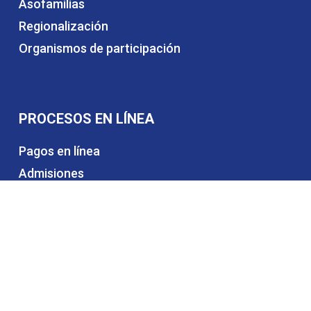
Asofamilias
Regionalización
Organismos de participación
PROCESOS EN LÍNEA
Pagos en línea
Admisiones
Certificados educativos
Matrículas y pensiones
Alquiler de espacios
Trabaja con nosotros
Contáctanos