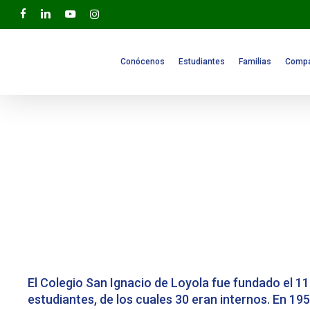
Skip
facebook
linkedin
youtube
instagram
to
main
content
Conócenos
Estudiantes
Familias
Compa
El Colegio San Ignacio de Loyola fue fundado el 11 
estudiantes, de los cuales 30 eran internos. En 195