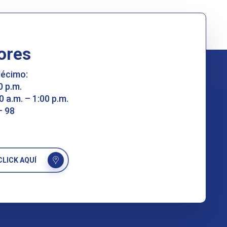
ores
décimo:
0 p.m.
0 a.m. – 1:00 p.m.
– 98
LICK AQUÍ