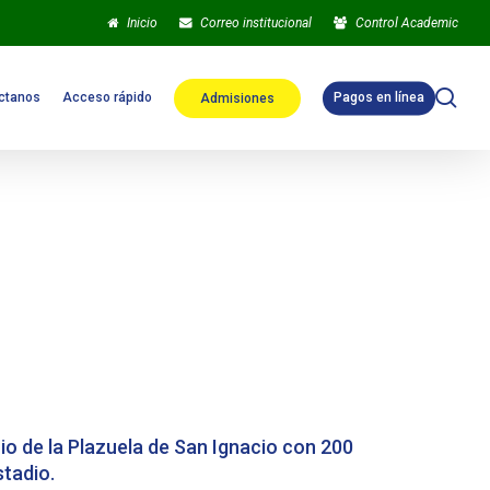
Inicio
Correo institucional
Control Academic
sea
ctanos
Acceso rápido
Pagos en línea
Admisiones
cio de la Plazuela de San Ignacio con 200
stadio.